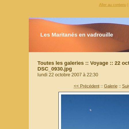
Aller au contenu
|
Les Maritanés en vadrouille
Toutes les galeries
::
Voyage
::
22 oc
DSC_0930.jpg
lundi 22 octobre 2007 à 22:30
<< Précédent
::
Galerie
::
Sui