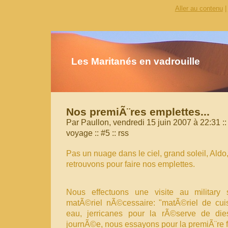
Aller au contenu
|
Les Maritanés en vadrouille
Nos premiÃ¨res emplettes...
Par Paullon, vendredi 15 juin 2007 à 22:31
::
voyage
::
#5
::
rss
Pas un nuage dans le ciel, grand soleil, Aldo
retrouvons pour faire nos emplettes.
Nous effectuons une visite au military 
matÃ©riel nÃ©cessaire: "matÃ©riel de cuis
eau, jerricanes pour la rÃ©serve de dies
journÃ©e, nous essayons pour la premiÃ¨re f