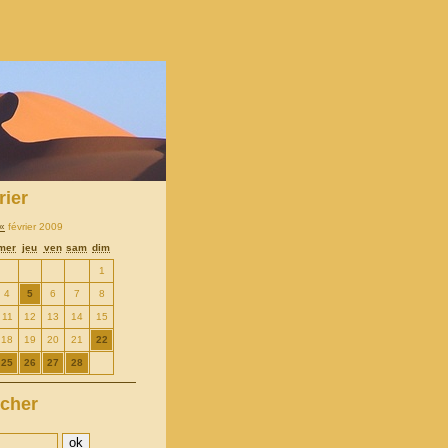
rier
«
février 2009
mer
jeu
ven
sam
dim
1
4
5
6
7
8
11
12
13
14
15
18
19
20
21
22
25
26
27
28
cher