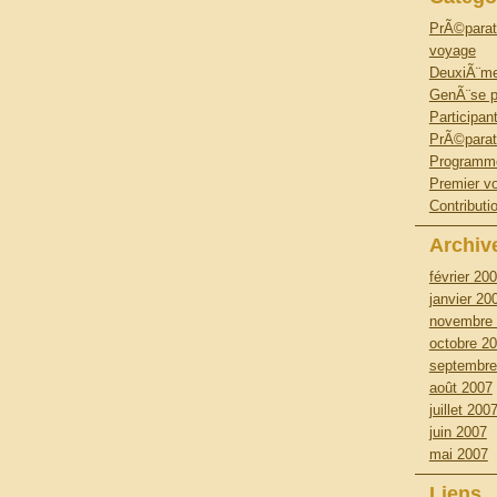
PrÃ©parat
voyage
DeuxiÃ¨m
GenÃ¨se p
Participan
PrÃ©parat
Programme
Premier v
Contributi
Archiv
février 20
janvier 20
novembre
octobre 2
septembre
août 2007
juillet 200
juin 2007
mai 2007
Liens