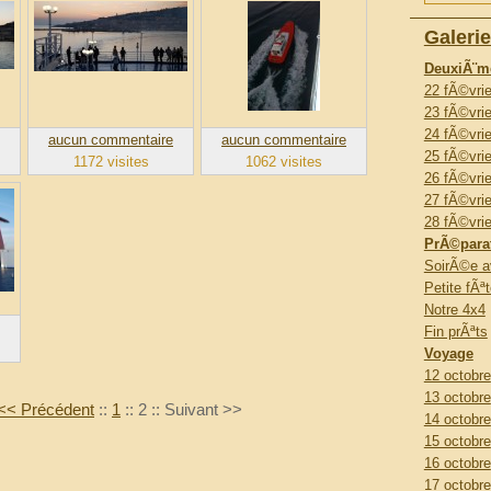
Galeri
DeuxiÃ¨m
22 fÃ©vrie
23 fÃ©vrie
24 fÃ©vrie
aucun commentaire
aucun commentaire
25 fÃ©vrie
1172 visites
1062 visites
26 fÃ©vrie
27 fÃ©vrie
28 fÃ©vrie
PrÃ©parat
SoirÃ©e a
Petite fÃª
Notre 4x4
Fin prÃªts
Voyage
12 octobre
13 octobre
<< Précédent
::
1
::
2
::
Suivant >>
14 octobre
15 octobre
16 octobre
17 octobre