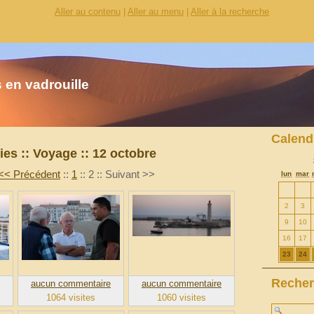
Aller au contenu
|
Aller au menu
|
Aller à la recherche
 en vadrouille
Calend
ies
::
Voyage
::
12 octobre
<< Précédent
::
1
::
2
::
Suivant >>
lun
mar
2
3
9
10
16
17
23
24
Recher
aucun commentaire
aucun commentaire
1064 visites
1060 visites