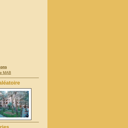
ions
de MAB
léatoire
ries