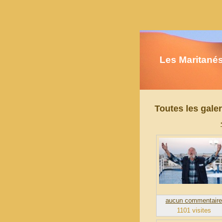
Les Maritanés
Toutes les galer
aucun commentaire
1101 visites