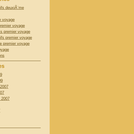
ifs deuxiÃ¨me
e voyage
remier voyage
ts premier voyage
ifs premier voyage
 premier voyage
oyage
ons
es
09
09
 2007
007
 2007
7