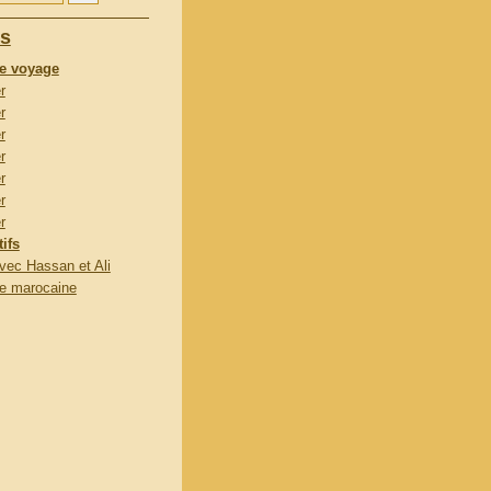
es
e voyage
r
r
r
r
r
r
r
ifs
vec Hassan et Ali
te marocaine