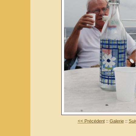
<< Précédent
::
Galerie
::
Sui