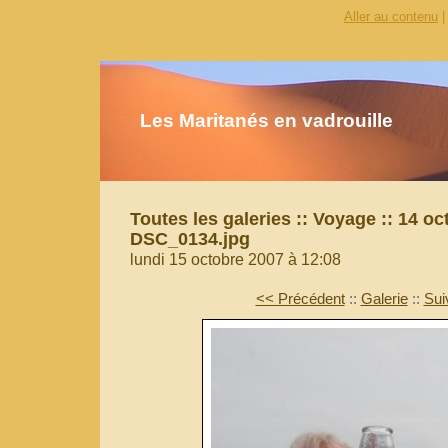
Aller au contenu
|
Les Maritanés en vadrouille
Toutes les galeries
::
Voyage
::
14 oc
DSC_0134.jpg
lundi 15 octobre 2007 à 12:08
<< Précédent
::
Galerie
::
Sui