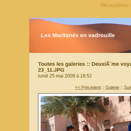
Aller au contenu
|
Les Maritanés en vadrouille
Toutes les galeries
::
DeuxiÃ¨me voy
23_11.JPG
lundi 25 mai 2009 à 16:52
<< Précédent
::
Galerie
::
Sui